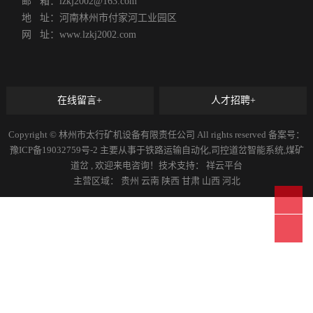
邮 箱：lzkj2002@163.com
地 址：河南林州市付家河工业园区
网 址：www.lzkj2002.com
在线留言+
人才招聘+
Copyright © 林州市太行矿机设备有限责任公司 All rights reserved 备案号：
豫ICP备19032759号-2
主要从事于
铁路运输自动化
,
司控道岔智能系统
,
煤矿
道岔
, 欢迎来电咨询！技术支持：
祥云平台
主营区域：
贵州
云南
陕西
甘肃
山西
河北